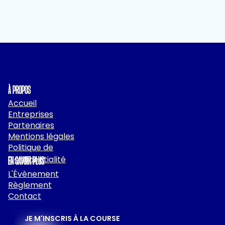
À PROPOS
Accueil
Entreprises
Partenaires
Mentions légales
Politique de
Confidentialité
EN SAVOIR PLUS
L'Évènement
Règlement
Contact
JE M'INSCRIS À LA COURSE