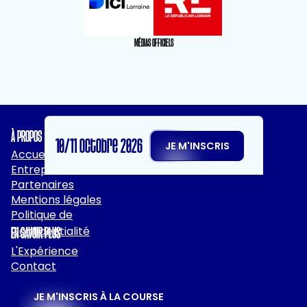
MÉDIAS OFFICIELS
À PROPOS
10/11 octobre 2026
JE M'INSCRIS
Accueil
Entreprises
Partenaires
Mentions légales
Politique de
Confidentialité
EN SAVOIR PLUS
L'Expérience
Contact
JE M'INSCRIS À LA COURSE