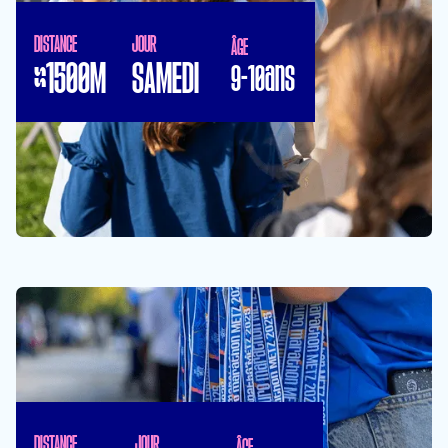
DISTANCE
JOUR
ÂGE
≈1500M
SAMEDI
9-10ans
DISTANCE
JOUR
ÂGE