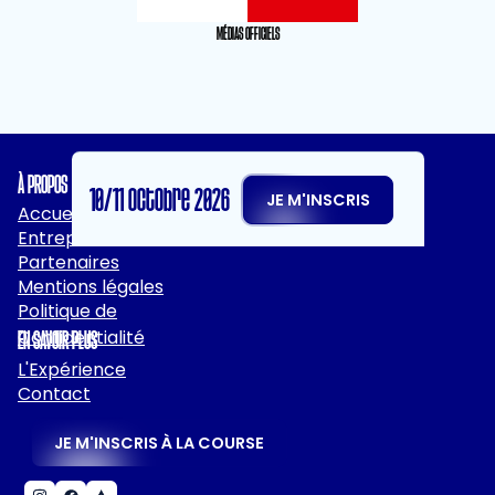
MÉDIAS OFFICIELS
À PROPOS
10/11 octobre 2026
JE M'INSCRIS
Accueil
Entreprises
Partenaires
Mentions légales
Politique de
Confidentialité
EN SAVOIR PLUS
L'Expérience
Contact
JE M'INSCRIS À LA COURSE