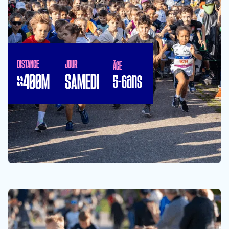
DISTANCE
JOUR
ÂGE
≈400M
SAMEDI
5-6ans