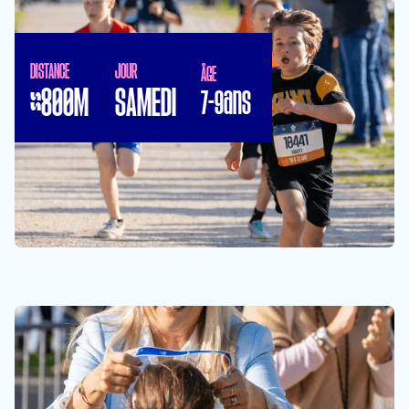
DISTANCE
JOUR
ÂGE
≈800M
SAMEDI
7-9ans